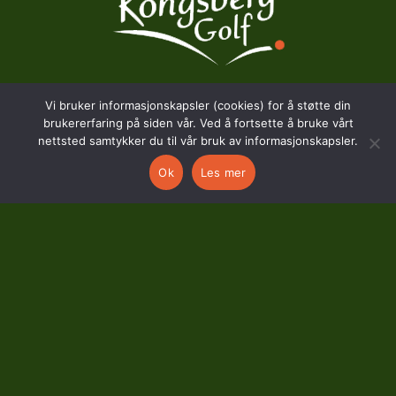
Vi bruker informasjonskapsler (cookies) for å støtte din
BESØKSADRESSE
brukererfaring på siden vår. Ved å fortsette å bruke vårt
nettsted samtykker du til vår bruk av informasjonskapsler.
Hostvedtveien 130
Ok
Les mer
3618 Skollenborg
KONTAKT
kontor@kongsberggolf.no
Telefon: 95 48 48 48
Daglig leder: 92 82 60 04