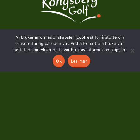
Vi bruker informasjonskapsler (cookies) for å støtte din
BESØKSADRESSE
brukererfaring på siden vår. Ved å fortsette å bruke vårt
nettsted samtykker du til vår bruk av informasjonskapsler.
Hostvedtveien 130
Ok
Les mer
3618 Skollenborg
KONTAKT
kontor@kongsberggolf.no
Telefon: 95 48 48 48
Daglig leder: 92 82 60 04