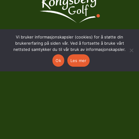
Vi bruker informasjonskapsler (cookies) for å støtte din
BESØKSADRESSE
brukererfaring på siden vår. Ved å fortsette å bruke vårt
nettsted samtykker du til vår bruk av informasjonskapsler.
Hostvedtveien 130
Ok
Les mer
3618 Skollenborg
KONTAKT
kontor@kongsberggolf.no
Telefon: 95 48 48 48
Daglig leder: 92 82 60 04