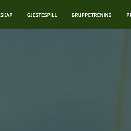
SKAP
GJESTESPILL
GRUPPETRENING
P