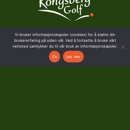
Vi bruker informasjonskapsler (cookies) for å støtte din
BESØKSADRESSE
brukererfaring på siden vår. Ved å fortsette å bruke vårt
nettsted samtykker du til vår bruk av informasjonskapsler.
Hostvedtveien 130
Ok
Les mer
3618 Skollenborg
KONTAKT
kontor@kongsberggolf.no
Telefon: 95 48 48 48
Daglig leder: 92 82 60 04