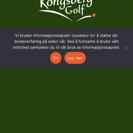
Vi bruker informasjonskapsler (cookies) for å støtte din
BESØKSADRESSE
brukererfaring på siden vår. Ved å fortsette å bruke vårt
nettsted samtykker du til vår bruk av informasjonskapsler.
Hostvedtveien 130
Ok
Les mer
3618 Skollenborg
KONTAKT
kontor@kongsberggolf.no
Telefon: 95 48 48 48
Daglig leder: 92 82 60 04