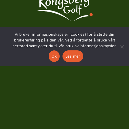
Vi bruker informasjonskapsler (cookies) for å støtte din
BESØKSADRESSE
brukererfaring på siden vår. Ved å fortsette å bruke vårt
nettsted samtykker du til vår bruk av informasjonskapsler.
Hostvedtveien 130
Ok
Les mer
3618 Skollenborg
KONTAKT
kontor@kongsberggolf.no
Telefon: 95 48 48 48
Daglig leder: 92 82 60 04