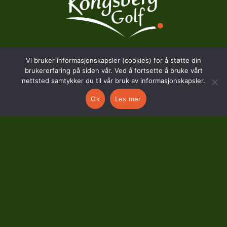
Vi bruker informasjonskapsler (cookies) for å støtte din
BESØKSADRESSE
brukererfaring på siden vår. Ved å fortsette å bruke vårt
nettsted samtykker du til vår bruk av informasjonskapsler.
Hostvedtveien 130
Ok
Les mer
3618 Skollenborg
KONTAKT
kontor@kongsberggolf.no
Telefon: 95 48 48 48
Daglig leder: 92 82 60 04