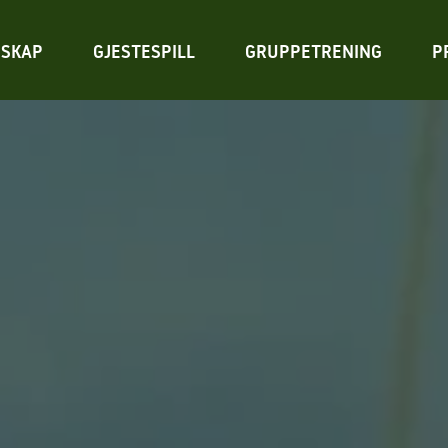
SKAP
GJESTESPILL
GRUPPETRENING
P