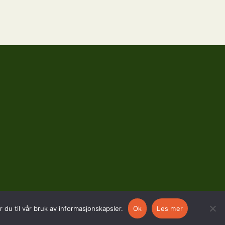
 du til vår bruk av informasjonskapsler.
Ok
Les mer
SOSIALE MEDIER