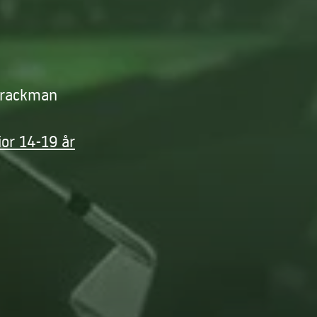
Trackman
ior 14-19 år