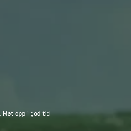
 Møt opp i god tid