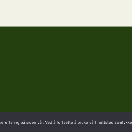
kererfaring på siden vår. Ved å fortsette å bruke vårt nettsted samtykker
SADRESSE
KONTAKT