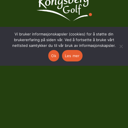
Vi bruker informasjonskapsler (cookies) for å støtte din
BESØKSADRESSE
brukererfaring på siden vår. Ved å fortsette å bruke vårt
nettsted samtykker du til vår bruk av informasjonskapsler.
Hostvedtveien 130
Ok
Les mer
3618 Skollenborg
KONTAKT
kontor@kongsberggolf.no
Telefon: 95 48 48 48
Daglig leder: 92 82 60 04