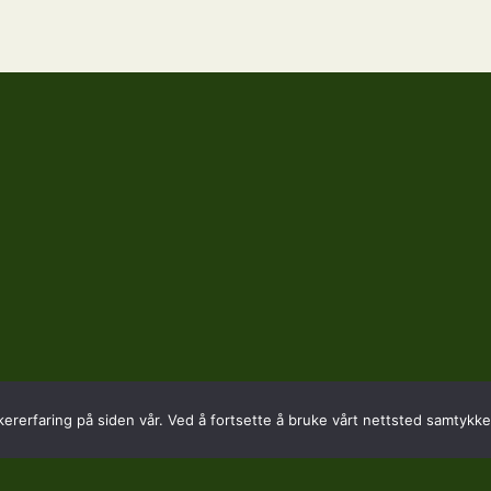
kererfaring på siden vår. Ved å fortsette å bruke vårt nettsted samtykker
SADRESSE
KONTAKT