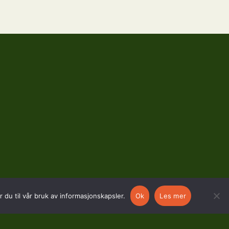
 du til vår bruk av informasjonskapsler.
Ok
Les mer
SOSIALE MEDIER