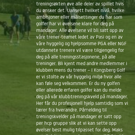
treningsøkten øve alle deler av spillet hvis
du ønsker det. Uansett hvilket nivå, hvilke
ambisjoner eller målsettinger du har som
golfer har vi øvelsene klare for deg på
mandager. Alle øvelsene vil bli satt opp av
våre trener-teamet ledet av Pasi og en av
våre hyggelig og hjelpsomme PGA eller NGF
utdannete trenere vil være tilgjengelig for
deg på alle treningsstasjonene, på alle
treninger. Bli kjent med andre medlemmer i
klubben mens du trener – I Kongsberg Golf
er vi stolte av vår hyggelig miljø hvor alle
kan føle seg velkommen. Er du ny golfen
eller allerede erfaren golfer kan du melde
deg på vår klubbtreningskveld på mandager.
Her får du profesjonell hjelp samtidig som vi
lærer fra hverandre. Påmelding til
treningskvelder på mandager er satt opp
per hcp gruppe slik at vi kan sette opp
øvelser best mulig tilpasset for deg. Maks