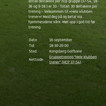
antall deltakere per hcp gruppe (37-54, 18-
36 og 9-18 ) er 10 - Totalt 30 deltakere per
trening – Velkommen til «Hele klubben
trener»! Meld deg på og betal via
hjemmesidene våre. Møt opp i god tid før
trening.
Dato:
16 september
Tid:
18:30-20:00
Sted:
Kongsberg Golfbane
Gruppetrening "Hele klubben
Nettside:
trener" (HCP 37-54)