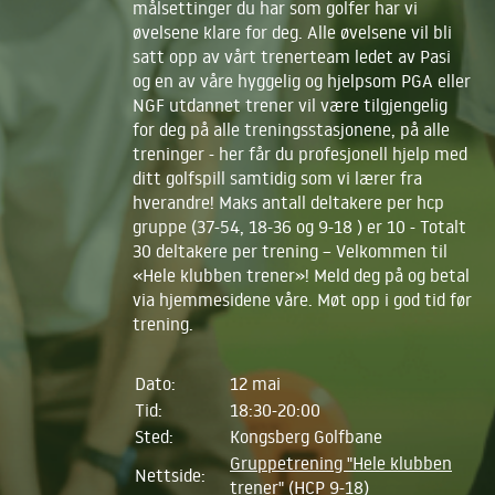
målsettinger du har som golfer har vi
øvelsene klare for deg. Alle øvelsene vil bli
satt opp av vårt trenerteam ledet av Pasi
og en av våre hyggelig og hjelpsom PGA eller
NGF utdannet trener vil være tilgjengelig
for deg på alle treningsstasjonene, på alle
treninger - her får du profesjonell hjelp med
ditt golfspill samtidig som vi lærer fra
hverandre! Maks antall deltakere per hcp
gruppe (37-54, 18-36 og 9-18 ) er 10 - Totalt
30 deltakere per trening – Velkommen til
«Hele klubben trener»! Meld deg på og betal
via hjemmesidene våre. Møt opp i god tid før
trening.
Dato:
12 mai
Tid:
18:30-20:00
Sted:
Kongsberg Golfbane
Gruppetrening "Hele klubben
Nettside:
trener" (HCP 9-18)