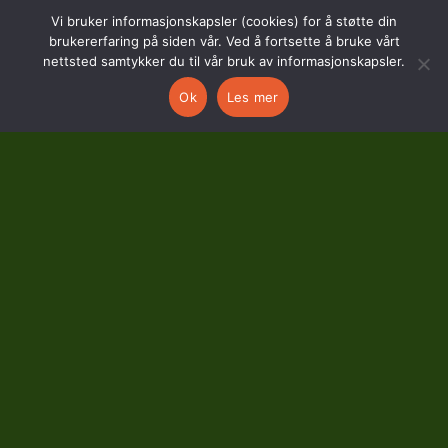
Hostvedtveien 130
Vi bruker informasjonskapsler (cookies) for å støtte din
3618 Skollenborg
brukererfaring på siden vår. Ved å fortsette å bruke vårt
nettsted samtykker du til vår bruk av informasjonskapsler.
Ok
Les mer
KONTAKT
kontor@kongsberggolf.no
Telefon: 95 48 48 48
Daglig leder: 92 82 60 04
Personvern
Bruk av cookies
Avtalevilkår