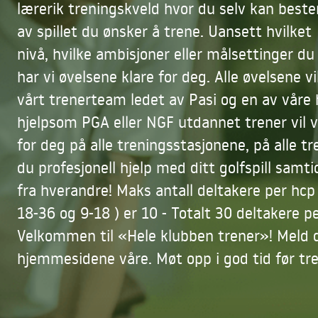
lærerik treningskveld hvor du selv kan best
av spillet du ønsker å trene. Uansett hvilket
nivå, hvilke ambisjoner eller målsettinger du
har vi øvelsene klare for deg. Alle øvelsene vi
vårt trenerteam ledet av Pasi og en av våre 
hjelpsom PGA eller NGF utdannet trener vil v
for deg på alle treningsstasjonene, på alle tr
du profesjonell hjelp med ditt golfspill samti
fra hverandre! Maks antall deltakere per hcp
18-36 og 9-18 ) er 10 - Totalt 30 deltakere p
Velkommen til «Hele klubben trener»! Meld d
hjemmesidene våre. Møt opp i god tid før tre