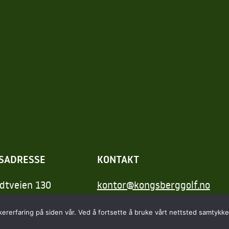
SADRESSE
KONTAKT
dtveien 130
kontor@kongsberggolf.no
kollenborg
Telefon: 95 48 48 48
kererfaring på siden vår. Ved å fortsette å bruke vårt nettsted samtykker
Daglig leder: 92 82 60 04