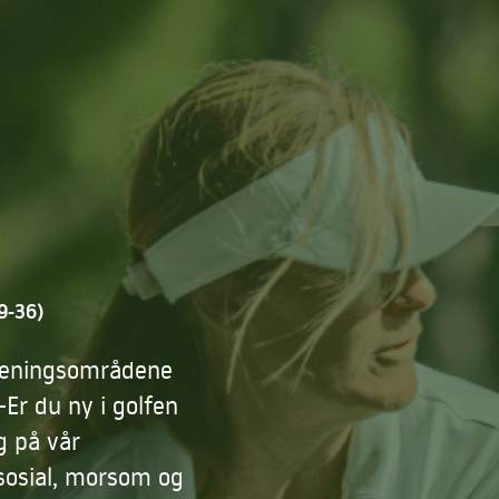
9-36)
 treningsområdene
-Er du ny i golfen
g på vår
sosial, morsom og