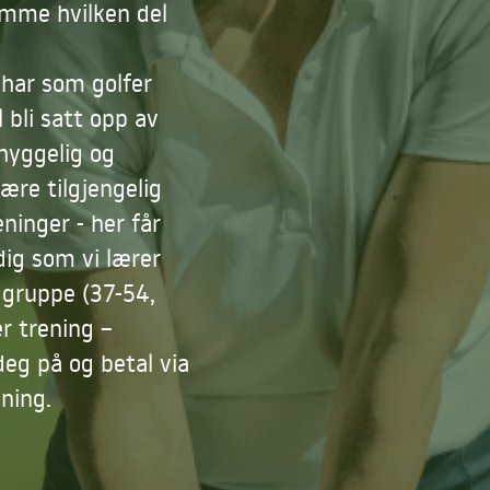
emme hvilken del
 har som golfer
l bli satt opp av
hyggelig og
ære tilgjengelig
eninger - her får
dig som vi lærer
 gruppe (37-54,
er trening –
eg på og betal via
ning.