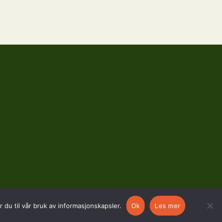
 du til vår bruk av informasjonskapsler.
Ok
Les mer
SOSIALE MEDIER