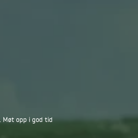
 Møt opp i god tid