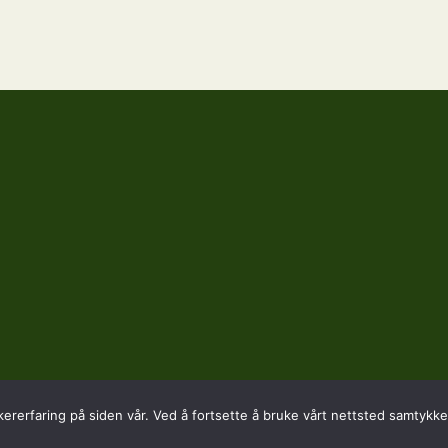
kererfaring på siden vår. Ved å fortsette å bruke vårt nettsted samtykker
SADRESSE
KONTAKT