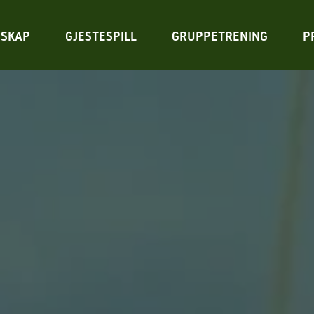
SKAP
GJESTESPILL
GRUPPETRENING
P