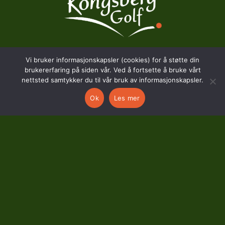
Vi bruker informasjonskapsler (cookies) for å støtte din
BESØKSADRESSE
brukererfaring på siden vår. Ved å fortsette å bruke vårt
nettsted samtykker du til vår bruk av informasjonskapsler.
Hostvedtveien 130
Ok
Les mer
3618 Skollenborg
KONTAKT
kontor@kongsberggolf.no
Telefon: 95 48 48 48
Daglig leder: 92 82 60 04