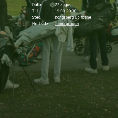
Dato:
27 august
Tid:
19:00-20:30
Sted:
Kongsberg Golfbane
Nettside:
Juniorgruppa