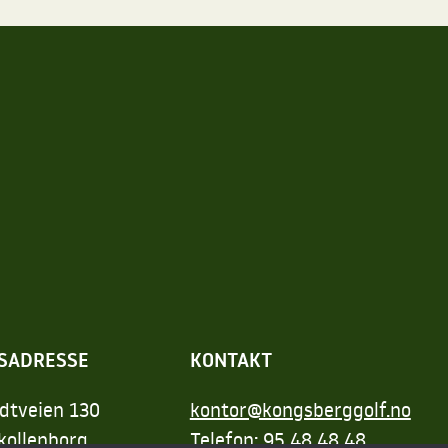
SADRESSE
KONTAKT
dtveien 130
kontor@kongsberggolf.no
kollenborg
Telefon: 95 48 48 48