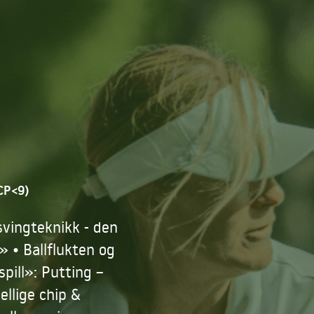
CP<9)
svingteknikk - den
» • Ballflukten og
pill»: Putting –
ellige chip &