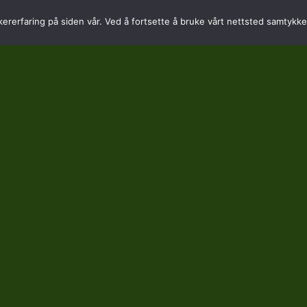
Daglig leder: 92 82 60 04
kererfaring på siden vår. Ved å fortsette å bruke vårt nettsted samtykker
Personvern
Bruk av cookies
Avtalevilkår