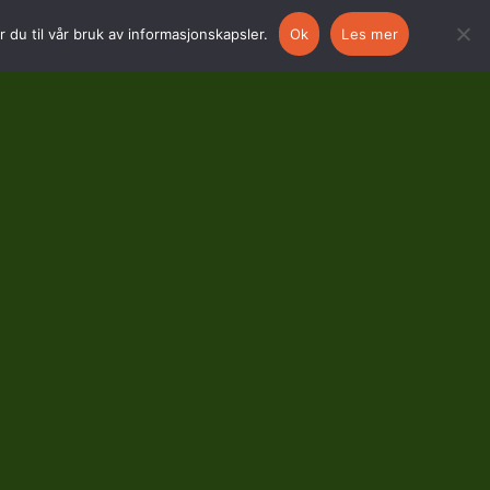
 du til vår bruk av informasjonskapsler.
Ok
Les mer
Til toppen