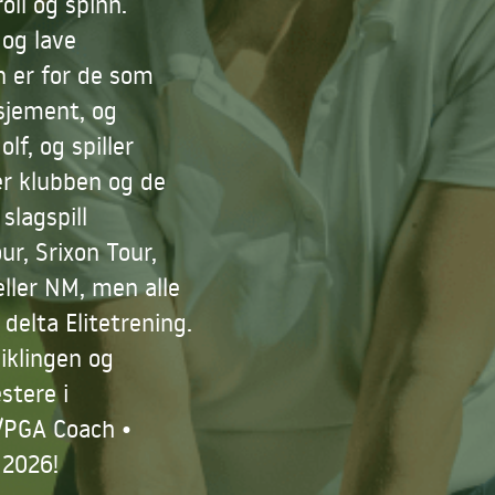
oll og spinn.
 og lave
n er for de som
asjement, og
lf, og spiller
er klubben og de
slagspill
ur, Srixon Tour,
eller NM, men alle
delta Elitetrening.
viklingen og
stere i
3/PGA Coach •
 2026!