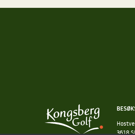
BESØK
Hostve
3618 S