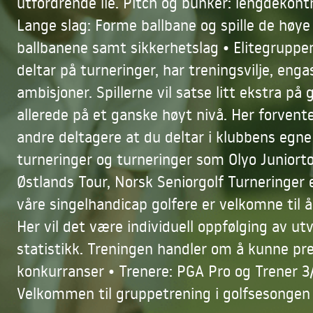
utfordrende lie. Pitch og bunker: lengdekontr
Lange slag: Forme ballbane og spille de høye
ballbanene samt sikkerhetslag • Elitegruppe
deltar på turneringer, har treningsvilje, eng
ambisjoner. Spillerne vil satse litt ekstra på go
allerede på et ganske høyt nivå. Her forvent
andre deltagere at du deltar i klubbens egne 
turneringer og turneringer som Olyo Juniorto
Østlands Tour, Norsk Seniorgolf Turneringer 
våre singelhandicap golfere er velkomne til å 
Her vil det være individuell oppfølging av ut
statistikk. Treningen handler om å kunne pre
konkurranser • Trenere: PGA Pro og Trener 
Velkommen til gruppetrening i golfsesongen