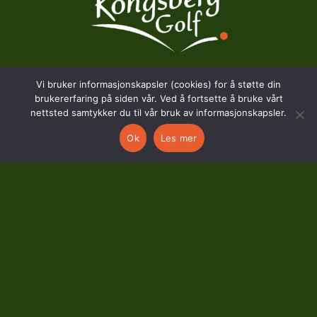
Vi bruker informasjonskapsler (cookies) for å støtte din
BESØKSADRESSE
brukererfaring på siden vår. Ved å fortsette å bruke vårt
nettsted samtykker du til vår bruk av informasjonskapsler.
Hostvedtveien 130
Ok
Les mer
3618 Skollenborg
KONTAKT
kontor@kongsberggolf.no
Telefon: 95 48 48 48
Daglig leder: 92 82 60 04