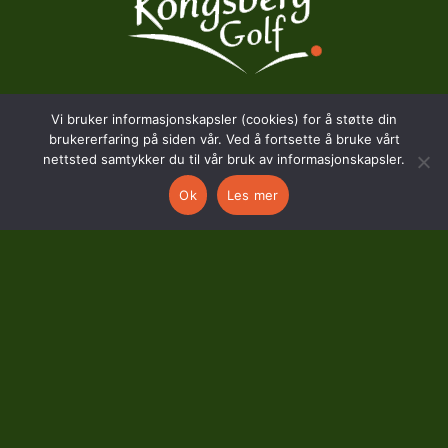
Vi bruker informasjonskapsler (cookies) for å støtte din
BESØKSADRESSE
brukererfaring på siden vår. Ved å fortsette å bruke vårt
nettsted samtykker du til vår bruk av informasjonskapsler.
Hostvedtveien 130
Ok
Les mer
3618 Skollenborg
KONTAKT
kontor@kongsberggolf.no
Telefon: 95 48 48 48
Daglig leder: 92 82 60 04