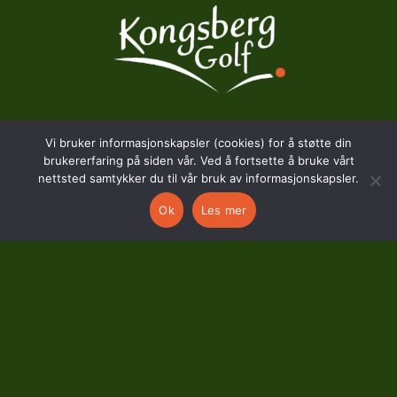
Vi bruker informasjonskapsler (cookies) for å støtte din
BESØKSADRESSE
brukererfaring på siden vår. Ved å fortsette å bruke vårt
nettsted samtykker du til vår bruk av informasjonskapsler.
Hostvedtveien 130
Ok
Les mer
3618 Skollenborg
KONTAKT
kontor@kongsberggolf.no
Telefon: 95 48 48 48
Daglig leder: 92 82 60 04