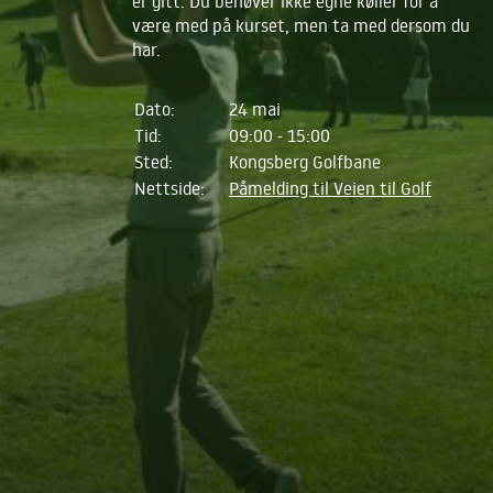
er gitt. Du behøver ikke egne køller for å
være med på kurset, men ta med dersom du
har.
Dato:
24 mai
Tid:
09:00 - 15:00
Sted:
Kongsberg Golfbane
Nettside:
Påmelding til Veien til Golf