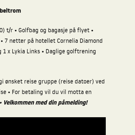
bbeltrom
•
•
0) t/r
Golfbag og bagasje på flyet
•
r
7 netter på hotellet Cornelia Diamond
•
g 1 x Lykia Links
Daglige golftrening
gi ønsket reise gruppe (reise datoer) ved
e • For betaling vil du vil motta en
•
Velkommen med din påmelding!