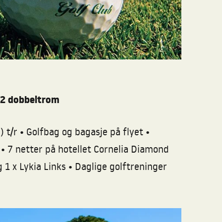
g 2 dobbeltrom
•
•
) t/r
Golfbag og bagasje på flyet
•
r
7 netter på hotellet Cornelia Diamond
•
g 1 x Lykia Links
Daglige golftreninger