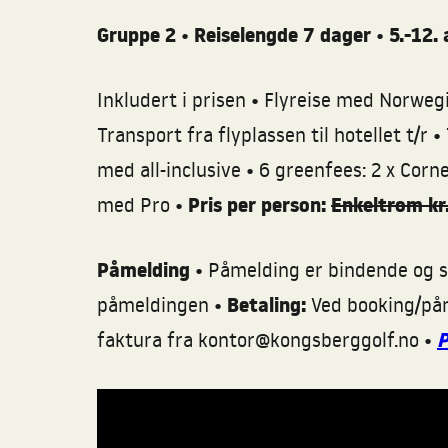
Gruppe 2
•
Reiselengde 7 dager
•
5.-12. 
•
Inkludert i prisen
Flyreise med Norwegia
•
Transport fra flyplassen til hotellet t/r
•
med all-inclusive
6 greenfees: 2 x Cornel
•
Pris per person:
Enkeltrom kr.
med Pro
Påmelding
•
Påmelding er bindende og sk
•
Betaling:
påmeldingen
Ved booking/påme
•
P
faktura fra kontor@kongsberggolf.no