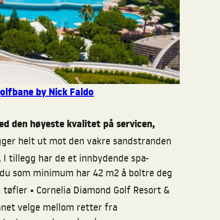
olfbane by Nick Faldo
ed den høyeste kvalitet på servicen,
gger helt ut mot den vakre sandstranden
I tillegg har de et innbydende spa-
or du som minimum har 42 m2 å boltre deg
•
g tøfler
Cornelia Diamond Golf Resort &
nnet velge mellom retter fra