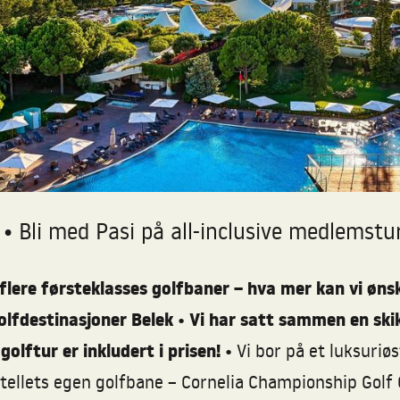
•
a
Bli med Pasi på all-inclusive medlemstur t
flere førsteklasses golfbaner
– hva mer kan vi ønsk
olfdestinasjoner Belek
•
Vi har satt sammen en skikk
lftur er inkludert i prisen!
•
Vi bor på et luksuriøs
tellets egen golfbane – Cornelia Championship Golf 