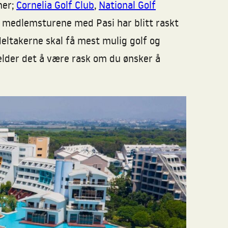
ner;
Cornelia Golf Club
,
National Golf
 medlemsturene med Pasi har blitt raskt
deltakerne skal få mest mulig golf og
elder det å være rask om du ønsker å