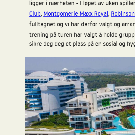
•
ligger i nærheten
I løpet av uken spille
Club
,
Montgomerie Maxx Royal
,
Robinson 
fulltegnet og vi har derfor valgt og a
trening på turen har valgt å holde grupp
sikre deg deg et plass på en sosial og h