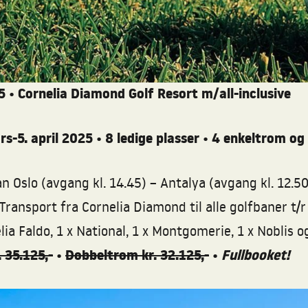
5 •
Cornelia Diamond Golf Resort m/all-inclusive
s-5. april 2025 •
8 ledige plasser • 4 enkeltrom o
n Oslo (avgang kl. 14.45) – Antalya (avgang kl. 12.50
Transport fra Cornelia Diamond til alle golfbaner t/
ia Faldo, 1 x National, 1 x Montgomerie, 1 x Noblis o
 35.125,-
Dobbeltrom kr. 32.125,-
Fullbooket!
•
•