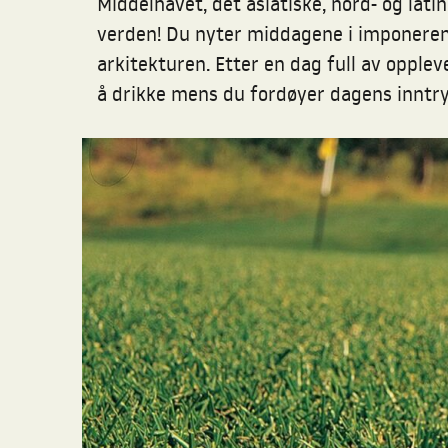
Middelhavet, det asiatiske, nord- og la
verden! Du nyter middagene i imponerend
arkitekturen. Etter en dag full av opple
å drikke mens du fordøyer dagens inntry