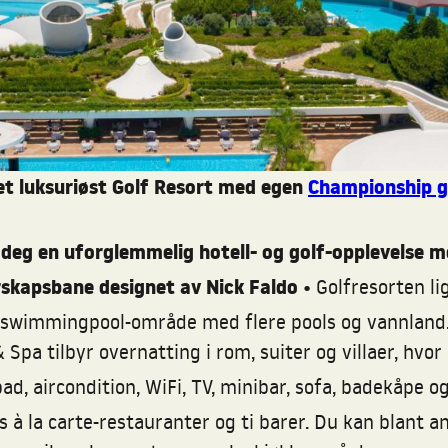
et luksuriøst Golf Resort med egen
Championship g
deg en uforglemmelig hotell- og golf-opplevelse m
rskapsbane designet av Nick Faldo •
Golfresorten li
s swimmingpool-område med flere pools og vannland. 
 Spa tilbyr overnatting i rom, suiter og villaer, hv
d, aircondition, WiFi, TV, minibar, sofa, badekåpe o
s à la carte-restauranter og ti barer. Du kan blant a