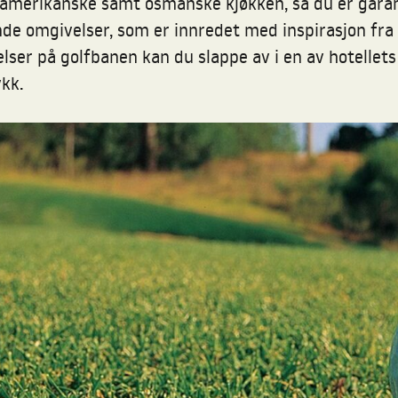
tinamerikanske samt osmanske kjøkken, så du er gar
e omgivelser, som er innredet med inspirasjon fra 
velser på golfbanen kan du slappe av i en av hotelle
kk.