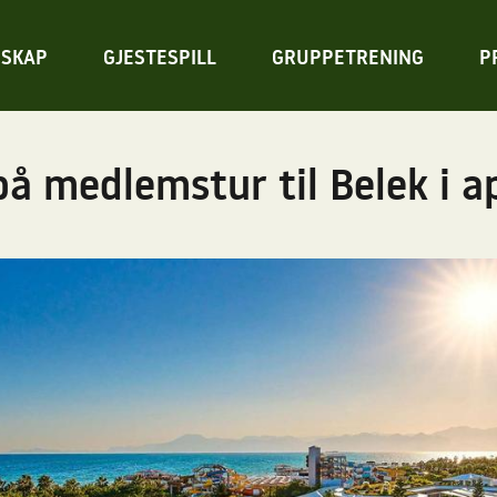
SKAP
GJESTESPILL
GRUPPETRENING
P
på medlemstur til Belek i ap