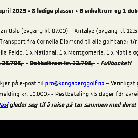
april
2025
•
8 ledige plasser • 6 enkeltrom og 1 do
n Oslo (avgang kl. 07.00) – Antalya (avgang kl. 12.5
Transport fra Cornelia Diamond til alle golfbaner t/
ia Faldo, 1 x National, 1 x Montgomerie, 1 x Noblis o
 35.795,-
Dobbeltrom kr. 32.795,-
Fullbooket!
•
•
jer på e-post til
pro@kongsberggolf.no
– Vennligst 
lding kr. 10.000,- • Restbetaling 45 dager før avreis
asi
gleder seg til å reise på tur sammen med dere!