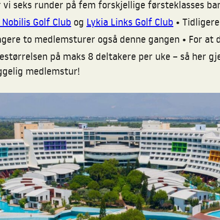
r vi seks runder på fem forskjellige førsteklasses ba
•
Nobilis Golf Club
og
Lykia Links Golf Club
Tidligere
•
rrangere to medlemsturer også denne gangen
For at 
estørrelsen på maks 8 deltakere per uke – så her gj
yggelig medlemstur!