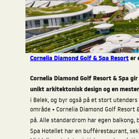
Cornelia Diamond Golf & Spa Resort
er 
Cornelia Diamond Golf Resort & Spa gir 
unikt arkitektonisk design og en meste
i Belek, og byr også på et stort utendør
•
område
Cornelia Diamond Golf Resort &
på. Alle standardrom har egen balkong, ba
Spa Hotellet har en bufférestaurant, sek