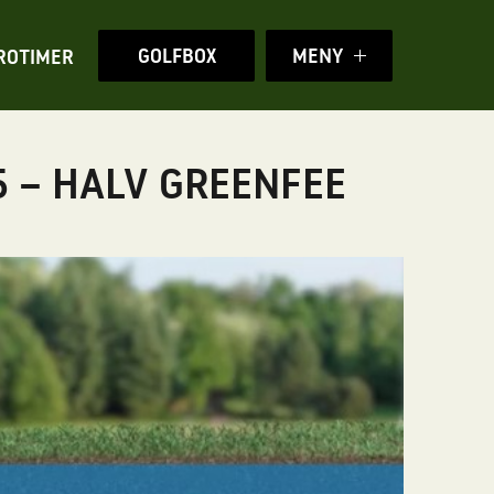
GOLFBOX
MENY
ROTIMER
5 – HALV GREENFEE