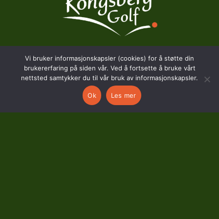
Vi bruker informasjonskapsler (cookies) for å støtte din
BESØKSADRESSE
brukererfaring på siden vår. Ved å fortsette å bruke vårt
nettsted samtykker du til vår bruk av informasjonskapsler.
Hostvedtveien 130
Ok
Les mer
3618 Skollenborg
KONTAKT
kontor@kongsberggolf.no
Telefon: 95 48 48 48
Daglig leder: 92 82 60 04