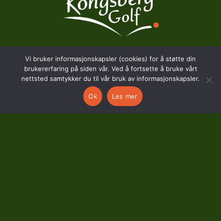
Vi bruker informasjonskapsler (cookies) for å støtte din
BESØKSADRESSE
brukererfaring på siden vår. Ved å fortsette å bruke vårt
nettsted samtykker du til vår bruk av informasjonskapsler.
Hostvedtveien 130
Ok
Les mer
3618 Skollenborg
KONTAKT
kontor@kongsberggolf.no
Telefon: 95 48 48 48
Daglig leder: 92 82 60 04