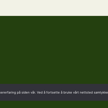
kererfaring på siden vår. Ved å fortsette å bruke vårt nettsted samtykker
SADRESSE
KONTAKT