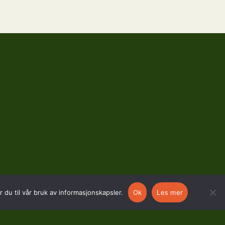
 du til vår bruk av informasjonskapsler.
Ok
Les mer
SOSIALE MEDIER