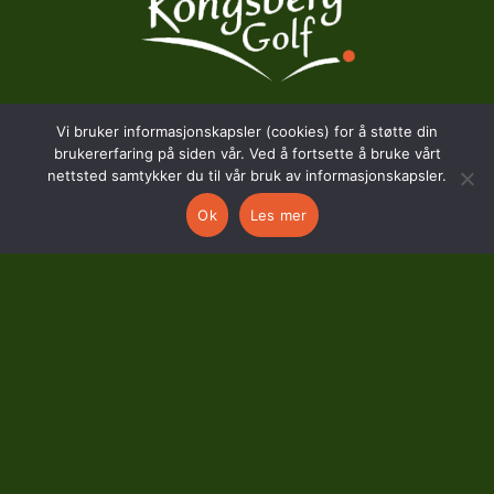
Vi bruker informasjonskapsler (cookies) for å støtte din
BESØKSADRESSE
brukererfaring på siden vår. Ved å fortsette å bruke vårt
nettsted samtykker du til vår bruk av informasjonskapsler.
Hostvedtveien 130
Ok
Les mer
3618 Skollenborg
KONTAKT
kontor@kongsberggolf.no
Telefon: 95 48 48 48
Daglig leder: 92 82 60 04