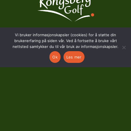
Vi bruker informasjonskapsler (cookies) for å støtte din
BESØKSADRESSE
brukererfaring på siden vår. Ved å fortsette å bruke vårt
nettsted samtykker du til vår bruk av informasjonskapsler.
Hostvedtveien 130
Ok
Les mer
3618 Skollenborg
KONTAKT
kontor@kongsberggolf.no
Telefon: 95 48 48 48
Daglig leder: 92 82 60 04