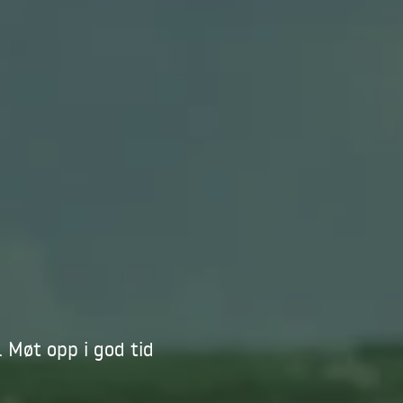
 Møt opp i god tid