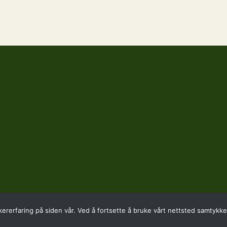
kererfaring på siden vår. Ved å fortsette å bruke vårt nettsted samtykker
SADRESSE
KONTAKT