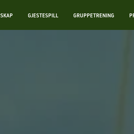
SKAP
GJESTESPILL
GRUPPETRENING
P