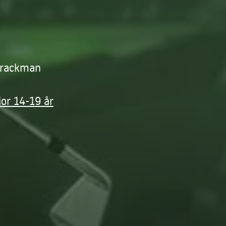
Trackman
ior 14-19 år