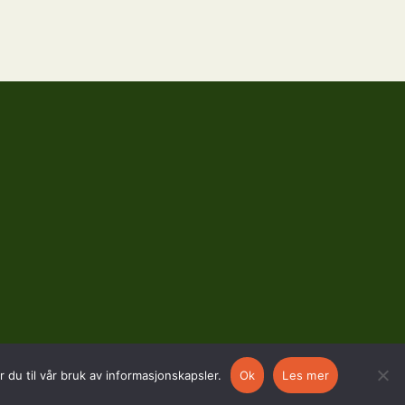
 du til vår bruk av informasjonskapsler.
Ok
Les mer
SOSIALE MEDIER