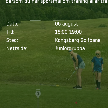
dersom du har spørsmål om trening eller tre
Dato:
06 august
Tid:
18:00-19:00
Sted:
Kongsberg Golfbane
Nettside:
Juniorgruppa