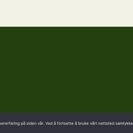
kererfaring på siden vår. Ved å fortsette å bruke vårt nettsted samtykker
SADRESSE
KONTAKT