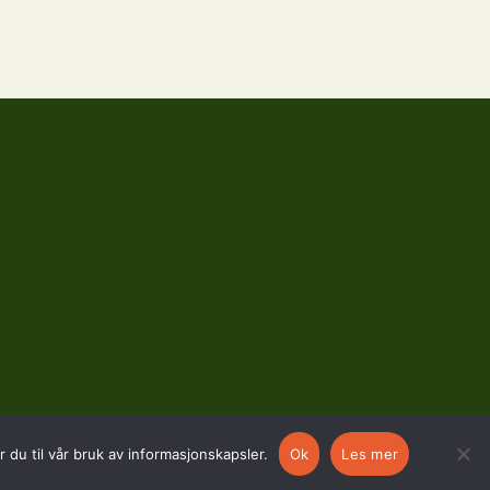
 du til vår bruk av informasjonskapsler.
Ok
Les mer
SOSIALE MEDIER