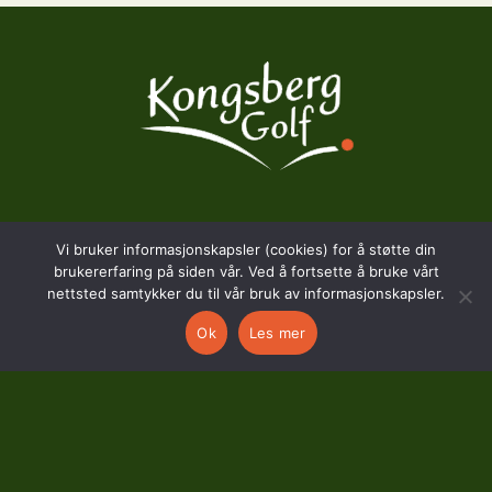
BESØKSADRESSE
Vi bruker informasjonskapsler (cookies) for å støtte din
brukererfaring på siden vår. Ved å fortsette å bruke vårt
Hostvedtveien 130
nettsted samtykker du til vår bruk av informasjonskapsler.
3618 Skollenborg
Ok
Les mer
KONTAKT
kontor@kongsberggolf.no