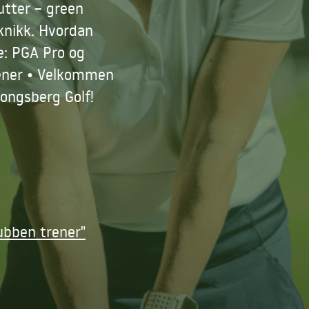
utter – green
eknikk. Hvordan
re: PGA Pro og
trener • Velkommen
Kongsberg Golf!
ubben trener"