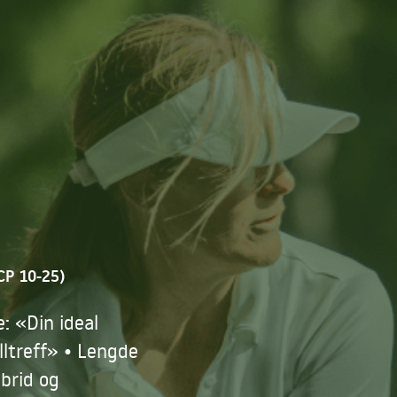
CP 10-25)
: «Din ideal
lltreff» • Lengde
brid og