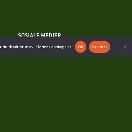
SOSIALE MEDIER
 du til vår bruk av informasjonskapsler.
Ok
Les mer
Facebook
Instagram
Til toppen