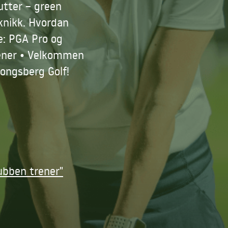
utter – green
eknikk. Hvordan
re: PGA Pro og
trener • Velkommen
Kongsberg Golf!
ubben trener"