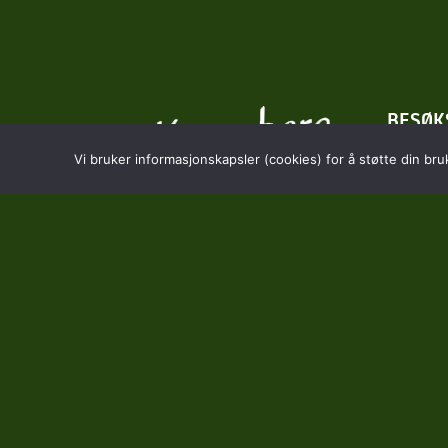
BESØK
Vi bruker informasjonskapsler (cookies) for å støtte din bru
Hostve
3618 S