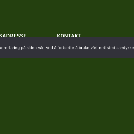
SADRESSE
KONTAKT
kererfaring på siden vår. Ved å fortsette å bruke vårt nettsted samtykker
dtveien 130
kontor@kongsberggolf.no
kollenborg
Telefon: 95 48 48 48
Daglig leder: 92 82 60 04
Personvern
Bruk av cookies
Avtalevilkår