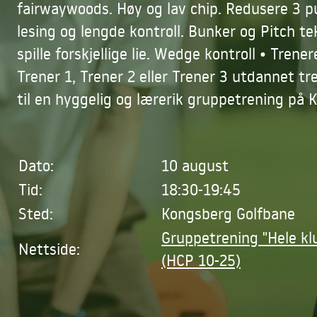
fairwaywoods. Høy og lav chip. Redusere 3 p
lesing og lengde kontroll. Bunker og Pitch t
spille forskjellige lie. Wedge kontroll • Trene
Trener 1, Trener 2 eller Trener 3 utdannet 
til en hyggelig og lærerik gruppetrening på 
Dato:
10 august
Tid:
18:30-19:45
Sted:
Kongsberg Golfbane
Gruppetrening "Hele kl
Nettside:
(HCP 10-25)