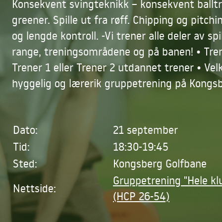
Konsekvent svingteknikk – konsekvent balltr
greener. Spille ut fra røff. Chipping og pitch
og lengde kontroll. -Vi trener alle deler av spi
range, treningsområdene og på banen! • Tre
Trener 1 eller Trener 2 utdannet trener • Ve
hyggelig og lærerik gruppetrening på Kongsb
Dato:
21 september
Tid:
18:30-19:45
Sted:
Kongsberg Golfbane
Gruppetrening "Hele kl
Nettside:
(HCP 26-54)