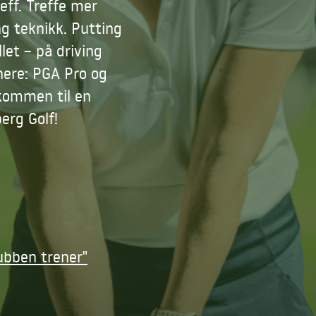
eff. Treffe mer
ing teknikk. Putting
llet – på driving
nere: PGA Pro og
lkommen til en
erg Golf!
ubben trener"