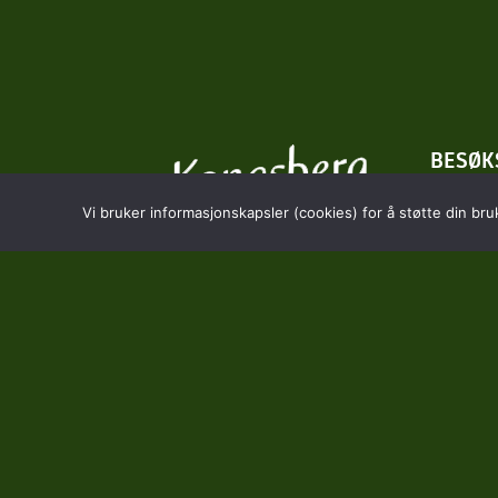
BESØK
Hostve
Vi bruker informasjonskapsler (cookies) for å støtte din bru
3618 S