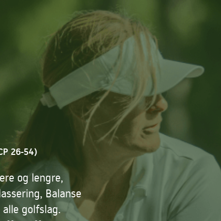
HCP 26-54)
ere og lengre,
lassering, Balanse
alle golfslag.