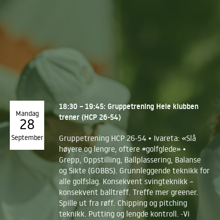
18:30 – 19:45: Gruppetrening Hele klubben
Mandag
trener (HCP 26-54)
28
September
Gruppetrening HCP 26-54 • Ivareta: «Slå
høyere og lengre, oftere #golfglede» •
Grepp, Oppstilling, Ballplassering, Balanse
og Sikte (GOBBS). Grunnleggende teknikk for
alle golfslag. Konsekvent svingteknikk –
konsekvent balltreff. Treffe mer greener.
Spille ut fra røff. Chipping og pitching
teknikk. Putting og lengde kontroll. -Vi