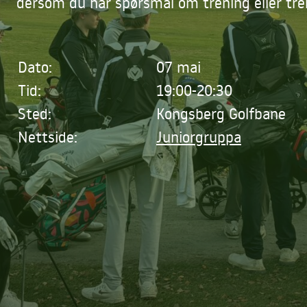
dersom du har spørsmål om trening eller tre
Dato:
07 mai
Tid:
19:00-20:30
Sted:
Kongsberg Golfbane
Nettside:
Juniorgruppa