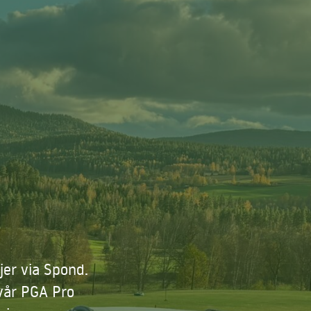
jer via Spond.
vår PGA Pro