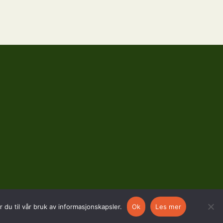
 du til vår bruk av informasjonskapsler.
Ok
Les mer
SOSIALE MEDIER