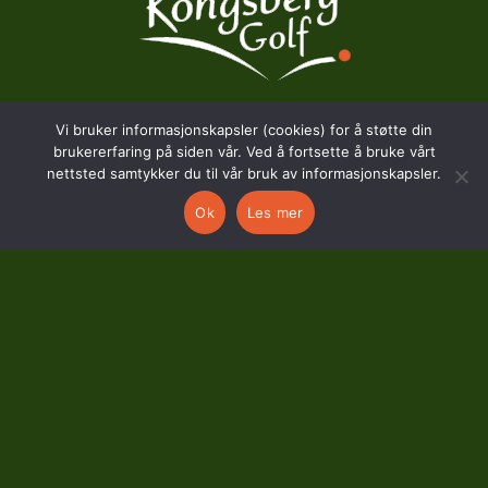
Vi bruker informasjonskapsler (cookies) for å støtte din
BESØKSADRESSE
brukererfaring på siden vår. Ved å fortsette å bruke vårt
nettsted samtykker du til vår bruk av informasjonskapsler.
Hostvedtveien 130
Ok
Les mer
3618 Skollenborg
KONTAKT
kontor@kongsberggolf.no
Telefon: 95 48 48 48
Daglig leder: 92 82 60 04