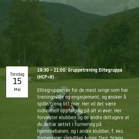
19:30 – 21:00: Gruppetrening Elitegruppa
Torsdag
(HCP<8)
15
Mai
Elitegruppen er for de mest ivrige som har
treningsvilje og engasjement, og ønsker å
spille/trene litt mer. Her vil det være
individuell oppfølging på alt vi øver. Her
forventer klubben og de andre deltagere at
du deltar aktivt i turnering på
hjemmebanen, og i andre klubber, f. eks.
turneringer som Olyo Junior Tour, Srixon