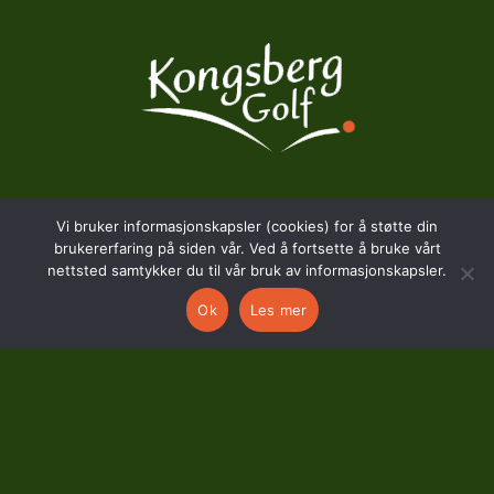
BESØKSADRESSE
Vi bruker informasjonskapsler (cookies) for å støtte din
brukererfaring på siden vår. Ved å fortsette å bruke vårt
nettsted samtykker du til vår bruk av informasjonskapsler.
Hostvedtveien 130
3618 Skollenborg
Ok
Les mer
KONTAKT
kontor@kongsberggolf.no
Telefon: 95 48 48 48