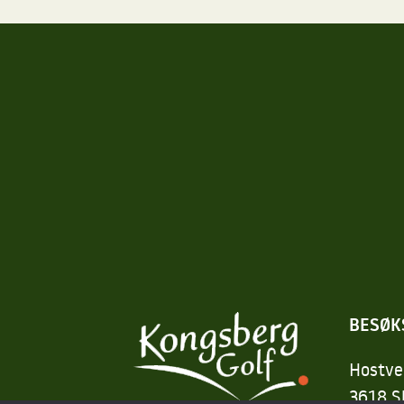
BESØK
Hostve
3618 S