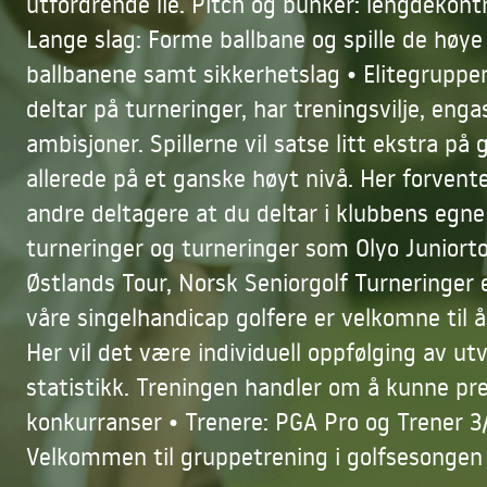
utfordrende lie. Pitch og bunker: lengdekontr
Lange slag: Forme ballbane og spille de høye
ballbanene samt sikkerhetslag • Elitegruppe
deltar på turneringer, har treningsvilje, eng
ambisjoner. Spillerne vil satse litt ekstra på go
allerede på et ganske høyt nivå. Her forvent
andre deltagere at du deltar i klubbens egne 
turneringer og turneringer som Olyo Juniorto
Østlands Tour, Norsk Seniorgolf Turneringer 
våre singelhandicap golfere er velkomne til å 
Her vil det være individuell oppfølging av ut
statistikk. Treningen handler om å kunne pre
konkurranser • Trenere: PGA Pro og Trener 
Velkommen til gruppetrening i golfsesongen