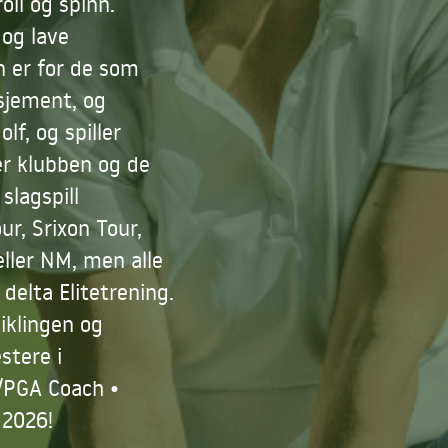
oll og spinn.
 og lave
n er for de som
asjement, og
lf, og spiller
er klubben og de
slagspill
ur, Srixon Tour,
eller NM, men alle
delta Elitetrening.
viklingen og
stere i
3/PGA Coach •
 2026!