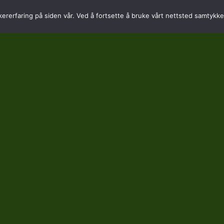
Daglig leder: 92 82 60 04
kererfaring på siden vår. Ved å fortsette å bruke vårt nettsted samtykker
Personvern
Bruk av cookies
Avtalevilkår