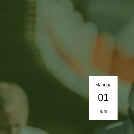
Mandag
01
Juni