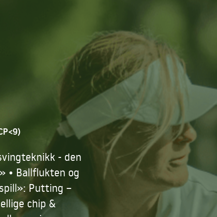
HCP<9)
svingteknikk - den
» • Ballflukten og
pill»: Putting –
ellige chip &