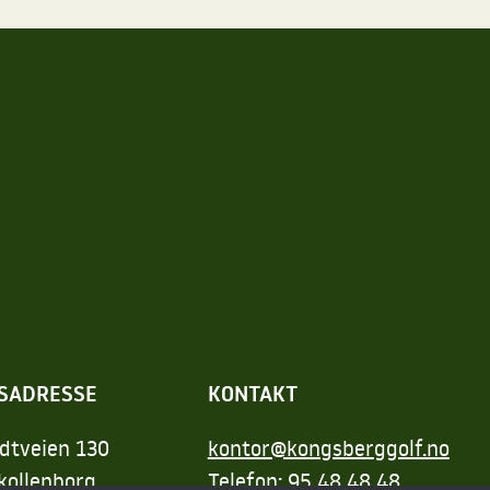
SADRESSE
KONTAKT
dtveien 130
kontor@kongsberggolf.no
kollenborg
Telefon: 95 48 48 48