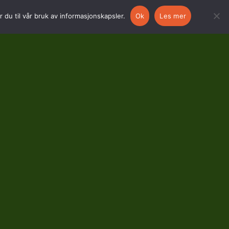
 du til vår bruk av informasjonskapsler.
Ok
Les mer
Til toppen