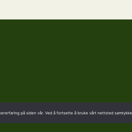
kererfaring på siden vår. Ved å fortsette å bruke vårt nettsted samtykker
SADRESSE
KONTAKT