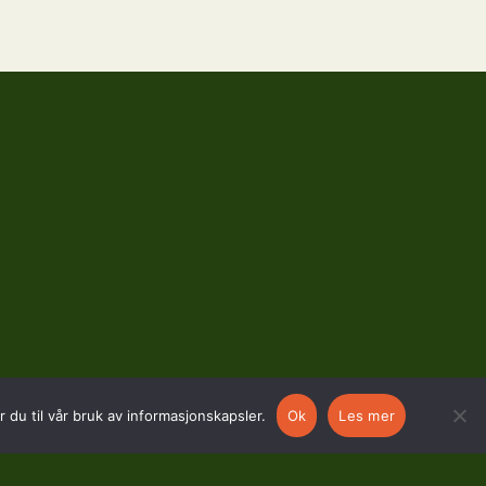
 du til vår bruk av informasjonskapsler.
Ok
Les mer
SOSIALE MEDIER