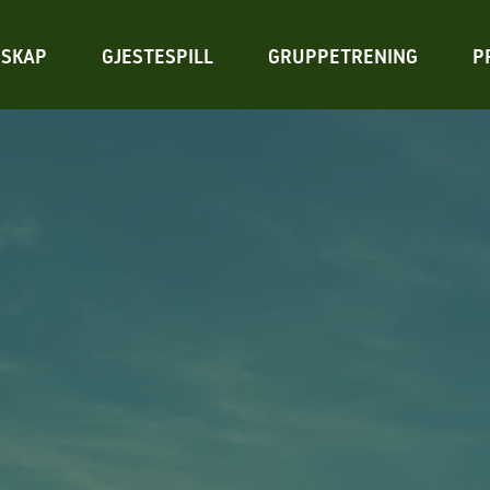
SKAP
GJESTESPILL
GRUPPETRENING
P