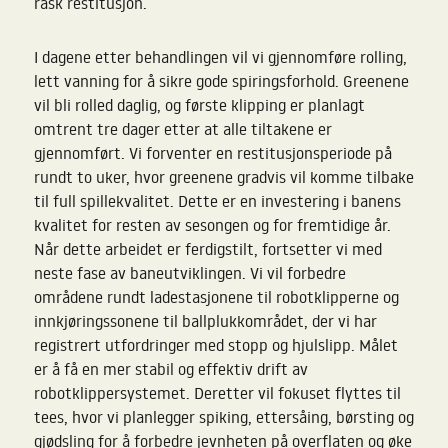
rask restitusjon.
I dagene etter behandlingen vil vi gjennomføre rolling,
lett vanning for å sikre gode spiringsforhold. Greenene
vil bli rolled daglig, og første klipping er planlagt
omtrent tre dager etter at alle tiltakene er
gjennomført. Vi forventer en restitusjonsperiode på
rundt to uker, hvor greenene gradvis vil komme tilbake
til full spillekvalitet. Dette er en investering i banens
kvalitet for resten av sesongen og for fremtidige år.
Når dette arbeidet er ferdigstilt, fortsetter vi med
neste fase av baneutviklingen. Vi vil forbedre
områdene rundt ladestasjonene til robotklipperne og
innkjøringssonene til ballplukkområdet, der vi har
registrert utfordringer med stopp og hjulslipp. Målet
er å få en mer stabil og effektiv drift av
robotklippersystemet. Deretter vil fokuset flyttes til
tees, hvor vi planlegger spiking, ettersåing, børsting og
gjødsling for å forbedre jevnheten på overflaten og øke