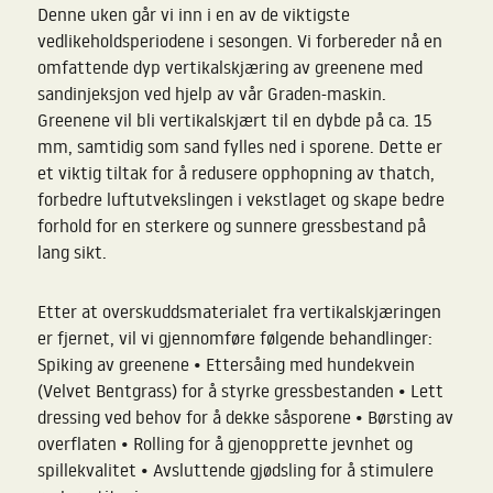
Denne uken går vi inn i en av de viktigste
vedlikeholdsperiodene i sesongen. Vi forbereder nå en
omfattende dyp vertikalskjæring av greenene med
sandinjeksjon ved hjelp av vår Graden-maskin.
Greenene vil bli vertikalskjært til en dybde på ca. 15
mm, samtidig som sand fylles ned i sporene. Dette er
et viktig tiltak for å redusere opphopning av thatch,
forbedre luftutvekslingen i vekstlaget og skape bedre
forhold for en sterkere og sunnere gressbestand på
lang sikt.
Etter at overskuddsmaterialet fra vertikalskjæringen
er fjernet, vil vi gjennomføre følgende behandlinger:
Spiking av greenene • Ettersåing med hundekvein
(Velvet Bentgrass) for å styrke gressbestanden • Lett
dressing ved behov for å dekke såsporene • Børsting av
overflaten • Rolling for å gjenopprette jevnhet og
spillekvalitet • Avsluttende gjødsling for å stimulere