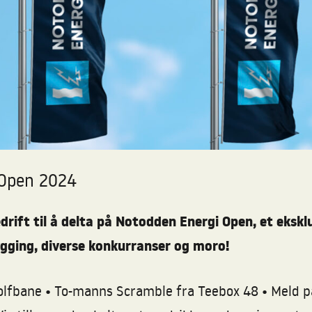
 Open 2024
bedrift til å delta på Notodden Energi Open, et eks
gging, diverse konkurranser og moro!
•
•
Golfbane
To-manns Scramble fra Teebox 48
Meld på