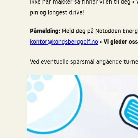
•
ikke har makker så finner vi en til deg
V
pin og longest drive!
Påmelding:
Meld deg på Notodden Energi
•
Vi gleder os
kontor@kongsberggolf.no
Ved eventuelle spørsmål angående turner