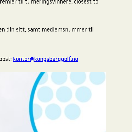
emier til turneringsvinnere, closest to
en din sitt, samt medlemsnummer til
post:
kontor@kongsberggolf.no