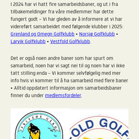
I 2024 har vi hatt fire samarbeidsbaner, og ut i fra
tilbakemeldinger fra våre medlemmer har dette
fungert godt – Vi har gleden av å informere at vi har
videreført samarbeidet med følgende klubber i 2025:
Grenland og Omegn Golfklubb
•
Norsjø Golfklubb
•
Larvik Golfklubb
•
Vestfold Golfklubb
.
Det er også noen andre baner som har spurt om
samarbeid, noen har vi sagt nei til og noen har vi ikke
tatt stilling enda – Vi kommer selvfølgelig med mer
info hvis vi kommer til å ha samarbeid med flere baner
• Alltid oppdatert informasjon om samarbeidsbaner
finner du under
medlemsfordeler
.