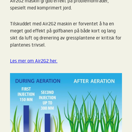
Air2G2 maskin gi god effekt på problemområder,
spesielt med komprimert jord.
Tilskuddet med Air2G2 maskin er forventet å ha en
meget god effekt på golfbanen på både kort og lang
sikt da luft og drenering av gressplantene er kritisk for
plantenes trivsel.
Les mer om Air2G2 her.