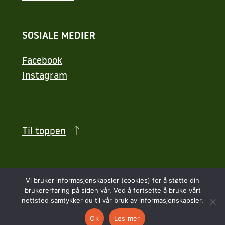
SOSIALE MEDIER
Facebook
Instagram
Til toppen
Vi bruker informasjonskapsler (cookies) for å støtte din
brukererfaring på siden vår. Ved å fortsette å bruke vårt
© KONGSBERG GOLFBANE 2026
nettsted samtykker du til vår bruk av informasjonskapsler.
UTVIKLET AV
WEBILITY AS
Ok
Les mer