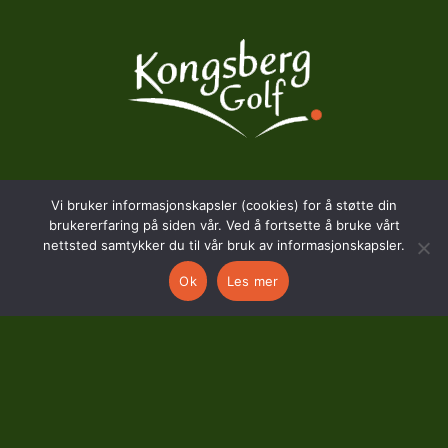
BESØKSADRESSE
Vi bruker informasjonskapsler (cookies) for å støtte din
brukererfaring på siden vår. Ved å fortsette å bruke vårt
nettsted samtykker du til vår bruk av informasjonskapsler.
Hostvedtveien 130
3618 Skollenborg
Ok
Les mer
KONTAKT
kontor@kongsberggolf.no
Telefon: 95 48 48 48