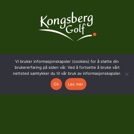
BESØKSADRESSE
Vi bruker informasjonskapsler (cookies) for å støtte din
brukererfaring på siden vår. Ved å fortsette å bruke vårt
nettsted samtykker du til vår bruk av informasjonskapsler.
Hostvedtveien 130
3618 Skollenborg
Ok
Les mer
KONTAKT
kontor@kongsberggolf.no
Telefon: 95 48 48 48