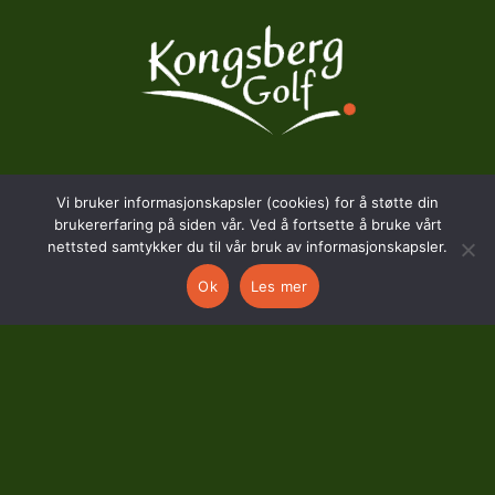
BESØKSADRESSE
Vi bruker informasjonskapsler (cookies) for å støtte din
brukererfaring på siden vår. Ved å fortsette å bruke vårt
nettsted samtykker du til vår bruk av informasjonskapsler.
Hostvedtveien 130
Ok
Les mer
3618 Skollenborg
KONTAKT
kontor@kongsberggolf.no
Telefon: 95 48 48 48