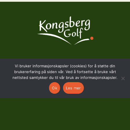
BESØKSADRESSE
Vi bruker informasjonskapsler (cookies) for å støtte din
brukererfaring på siden vår. Ved å fortsette å bruke vårt
Hostvedtveien 130
nettsted samtykker du til vår bruk av informasjonskapsler.
3618 Skollenborg
Ok
Les mer
KONTAKT
kontor@kongsberggolf.no