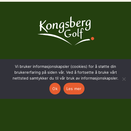
BESØKSADRESSE
Vi bruker informasjonskapsler (cookies) for å støtte din
brukererfaring på siden vår. Ved å fortsette å bruke vårt
Hostvedtveien 130
nettsted samtykker du til vår bruk av informasjonskapsler.
3618 Skollenborg
Ok
Les mer
KONTAKT
kontor@kongsberggolf.no