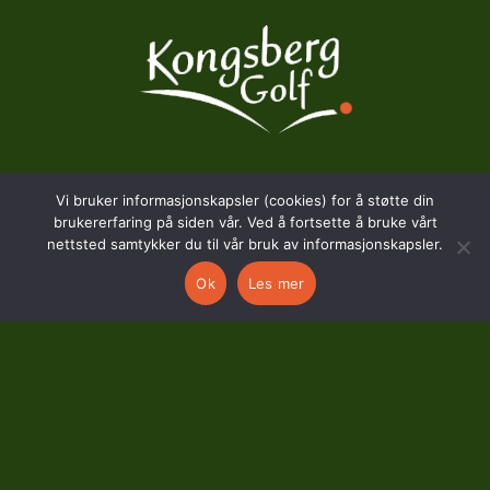
BESØKSADRESSE
Vi bruker informasjonskapsler (cookies) for å støtte din
brukererfaring på siden vår. Ved å fortsette å bruke vårt
nettsted samtykker du til vår bruk av informasjonskapsler.
Hostvedtveien 130
Ok
Les mer
3618 Skollenborg
KONTAKT
kontor@kongsberggolf.no
Telefon: 95 48 48 48